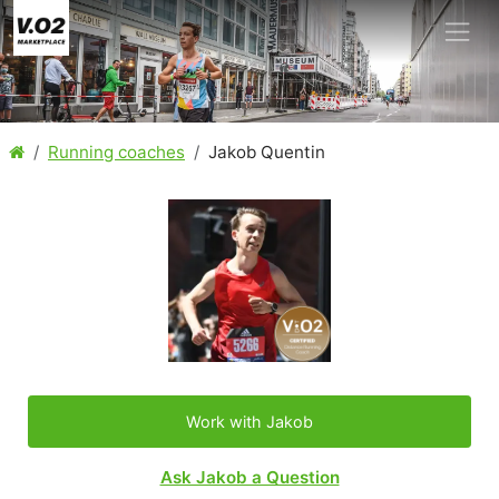
Running coaches
Jakob Quentin
Work with Jakob
Ask Jakob a Question